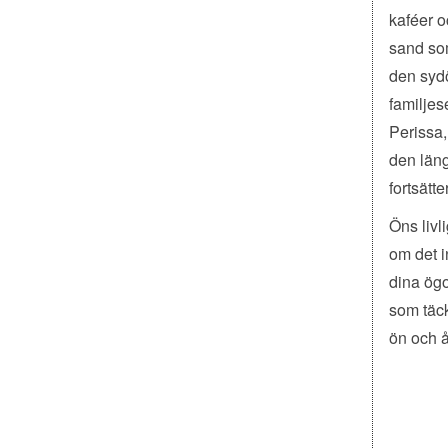
kaféer o
sand som
den sydö
familjes
Perissa,
den läng
fortsätte
Öns livl
om det i
dina ögo
som täck
ön och å