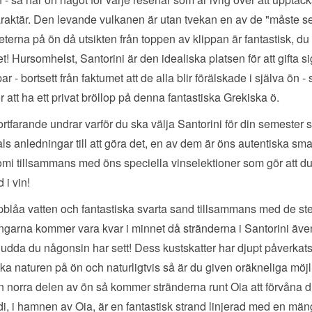
raktär. Den levande vulkanen är utan tvekan en av de "måste s
terna på ön då utsikten från toppen av klippan är fantastisk, du 
t! Hursomhelst, Santorini är den idealiska platsen för att gifta s
r - bortsett från faktumet att de alla blir förälskade i själva ön -
ör att ha ett privat bröllop på denna fantastiska Grekiska ö.
rtfarande undrar varför du ska välja Santorini för din semester s
ls anledningar till att göra det, en av dem är öns autentiska sm
mi tillsammans med öns speciella vinselektioner som gör att du 
 i vin!
blåa vatten och fantastiska svarta sand tillsammans med de st
garna kommer vara kvar i minnet då stränderna i Santorini äve
udda du någonsin har sett! Dess kustskatter har djupt påverkat
ka naturen på ön och naturligtvis så är du given oräkneliga möjl
en norra delen av ön så kommer stränderna runt Oia att förvåna d
 i hamnen av Oia, är en fantastisk strand linjerad med en män