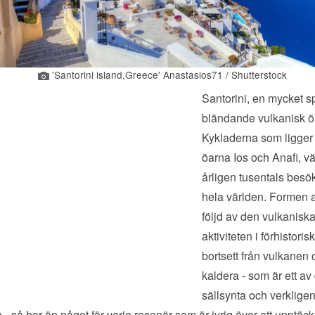
'Santorini island,Greece' Anastasios71 / Shutterstock
Santorini, en mycket s
bländande vulkanisk ö 
Kykladerna som ligger
öarna Ios och Anafi, v
årligen tusentals besö
hela världen. Formen a
följd av den vulkanisk
aktiviteten i förhistoris
bortsett från vulkanen
kaldera - som är ett av
sällsynta och verklige
- så har ön något för varje resenär som är ivrig över att upptäc