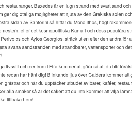
ch restauranger. Baxedes är en lugn strand med svart sand och 
 ger dig otaliga möjligheter att njuta av den Grekiska solen oc
stra sidan av Santorini så hittar du Monolithos, högt rekommend
emestern, eller det kosmopolitiska Kamari och dess populära st
 Perivolos och Ayios Georgios, sträck ut en efter den andra för a
sta svarta sandstranden med strandbarer, vattensporter och det
r!
iga livsstil och centrum i Fira kommer att göra så att du blir föräl
nte redan har hänt dig! Blinkande ljus över Caldera kommer att g
n gnistrar och när du upptäcker utbudet av barer, kaféer, restau
er alla smaker så är det säkert att du inte kommer att vilja lämn
ka tillbaka hem!