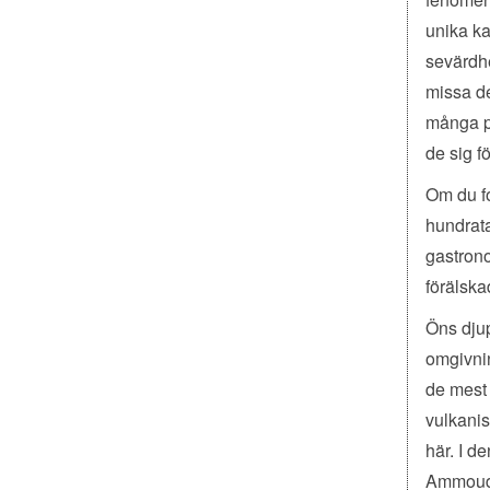
unika ka
sevärdhe
missa de
många pa
de sig f
Om du fo
hundrata
gastrono
förälskad
Öns djup
omgivnin
de mest 
vulkanis
här. I d
Ammoudi,