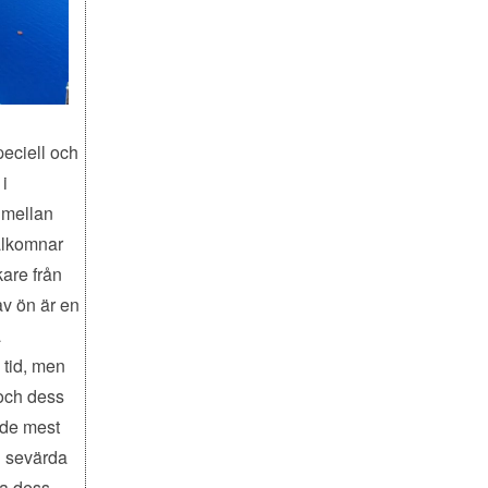
peciell och
i
 mellan
älkomnar
kare från
v ön är en
a
k tid, men
 och dess
 de mest
n sevärda
ka dess