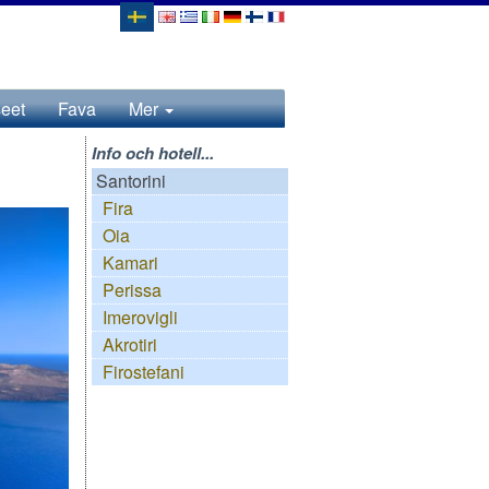
eet
Fava
Mer
Info och hotell...
Santorini
Fira
Oia
Kamari
Perissa
Imerovigli
Akrotiri
Firostefani