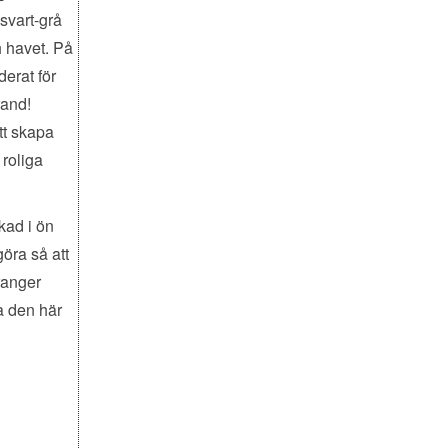
svart-grå
h havet. På
erat för
rand!
tt skapa
 roliga
skad i ön
öra så att
ranger
a den här