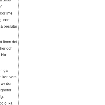
e"
bör inte
ig, som
 så beslutar
å finns det
aker och
blir
eniga
n kan vara
s av den
igheter
ig.
gd olika